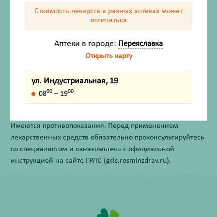
Стоимость лекарств в разных аптеках
может
Назначение
отличаться
Противопоказания
Аптеки в городе:
Переяславка
Открыть карту
Форма выпуска
ул. Индустриальная, 19
00
00
08
– 19
Внешний вид товара, упаковки, может отличаться от
изображения на фотографии.
Имеются противопоказания. Перед применением
лекарственных средств обязательно проконсультируйтесь
со специалистом и ознакомьтесь с официальной
инструкцией на сайте ГРЛС (grls.rosminzdrav.ru).