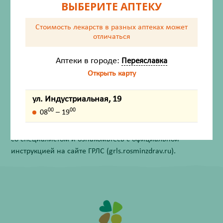
ВЫБЕРИТЕ АПТЕКУ
Показания
Стоимость лекарств в разных аптеках
может
Способ применения
отличаться
Противопоказания
Аптеки в городе:
Переяславка
Открыть карту
Внешний вид товара, упаковки, может отличаться от
изображения на фотографии.
ул. Индустриальная, 19
00
00
08
– 19
Имеются противопоказания. Перед применением
лекарственных средств обязательно проконсультируйтесь
со специалистом и ознакомьтесь с официальной
инструкцией на сайте ГРЛС (grls.rosminzdrav.ru).