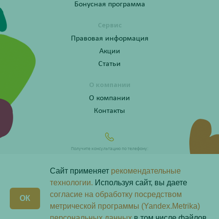
Бонусная программа
Сервис
Правовая информация
Акции
Статьи
О компании
О компании
Контакты
Получите консультацию по телефону:
8 (800) 201-40-60 доб. 4
Сайт применяет
рекомендательные
технологии.
Используя сайт, вы даете
согласие на обработку посредством
X
ОК
Любая информация на сайте носит справочный характер и не является публичной офертой
метрической программы (Yandex.Metrika)
определяемой положениями пункта 2 статьи 437 Гражданского кодекса Российской Федерации.
Владелец сайта ООО «Надежда-Фарм». Все права защищены © 2026.
персональных данных
в том числе файлов