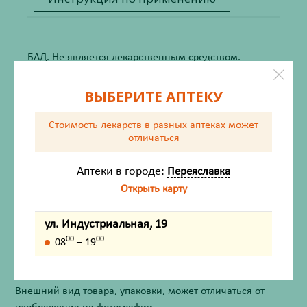
БАД. Не является лекарственным средством.
Состав
ВЫБЕРИТЕ АПТЕКУ
Показания
Стоимость лекарств в разных аптеках
может
отличаться
Способ применения и дозы
Аптеки в городе:
Переяславка
Противопоказания
Открыть карту
Условия хранения
ул. Индустриальная, 19
00
00
08
– 19
Форма выпуска
Внешний вид товара, упаковки, может отличаться от