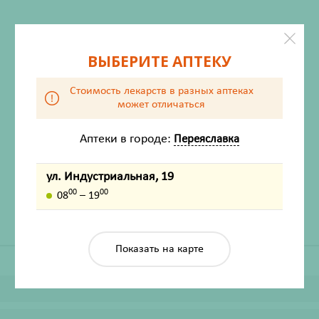
ВЫБЕРИТЕ АПТЕКУ
Стоимость лекарств в разных аптеках
может отличаться
ХАРАКТЕРИСТИКИ
Аптеки в городе:
Переяславка
Производитель
Фарм-Продукт
ул. Индустриальная, 19
Жизненно важный
Нет
00
00
08
– 19
Показать на карте