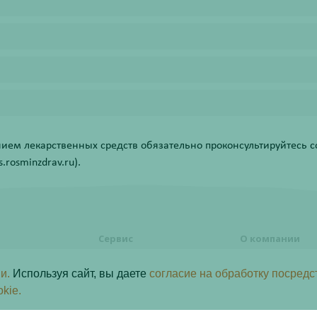
ем лекарственных средств обязательно проконсультируйтесь со
rosminzdrav.ru).
Сервис
О компании
формления
Правовая информация
О компании
и.
Используя сайт, вы даете
согласие на обработку посредс
Акции
Контакты
ь заказ
okie.
Статьи
ы лояльности