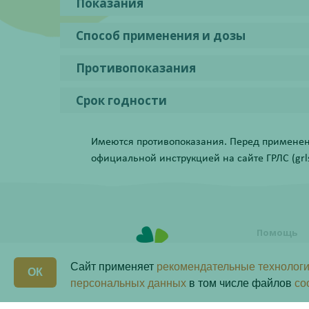
Показания
Способ применения и дозы
Противопоказания
Срок годности
Имеются противопоказания. Перед применени
официальной инструкцией на сайте ГРЛС (grls.
Помощь
Условия о
заказа
Сайт применяет
рекомендательные технологи
ОК
Как сделат
персональных данных
в том числе файлов
co
Программ