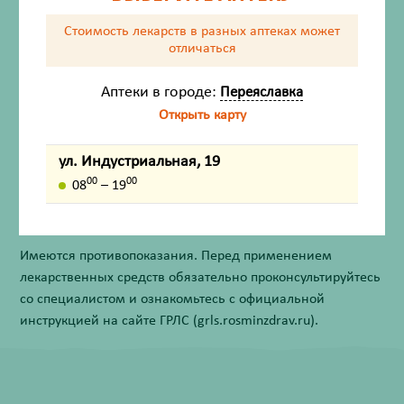
Состав
Стоимость лекарств в разных аптеках
может
отличаться
Способ применения и дозы
Аптеки в городе:
Переяславка
Противопоказания
Открыть карту
Срок годности
ул. Индустриальная, 19
00
00
08
– 19
Внешний вид товара, упаковки, может отличаться от
изображения на фотографии.
Имеются противопоказания. Перед применением
лекарственных средств обязательно проконсультируйтесь
со специалистом и ознакомьтесь с официальной
инструкцией на сайте ГРЛС (grls.rosminzdrav.ru).