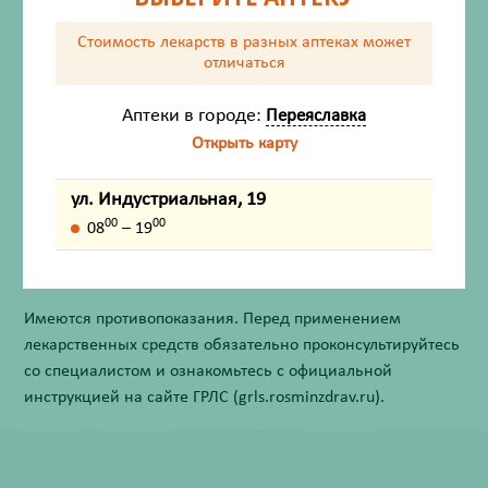
Стоимость лекарств в разных аптеках
может
отличаться
Состав
Аптеки в городе:
Переяславка
Описание
Открыть карту
Способ применения
ул. Индустриальная, 19
00
00
08
– 19
Внешний вид товара, упаковки, может отличаться от
изображения на фотографии.
Имеются противопоказания. Перед применением
лекарственных средств обязательно проконсультируйтесь
со специалистом и ознакомьтесь с официальной
инструкцией на сайте ГРЛС (grls.rosminzdrav.ru).