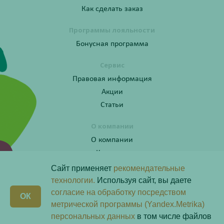
Как сделать заказ
Программы лояльности
Бонусная программа
Сервис
Правовая информация
Акции
Статьи
О компании
О компании
Контакты
Сайт применяет
рекомендательные
технологии.
Используя сайт, вы даете
согласие на обработку посредством
Получите консультацию по телефону:
X
ОК
8 (800) 201-40-60 доб. 4
метрической программы (Yandex.Metrika)
персональных данных
в том числе файлов
Скачай наше