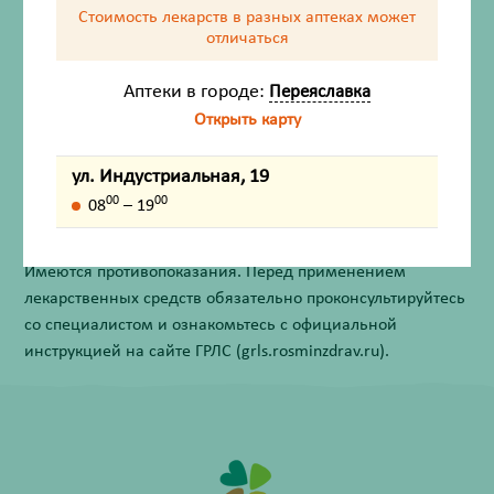
Стоимость лекарств в разных аптеках
может
Состав
отличаться
Описание
Аптеки в городе:
Переяславка
Открыть карту
Способ применения
ул. Индустриальная, 19
Внешний вид товара, упаковки, может отличаться от
00
00
08
– 19
изображения на фотографии.
Имеются противопоказания. Перед применением
лекарственных средств обязательно проконсультируйтесь
со специалистом и ознакомьтесь с официальной
инструкцией на сайте ГРЛС (grls.rosminzdrav.ru).