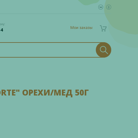
ону:
Мои заказы
 4
TE" ОРЕХИ/МЕД 50Г