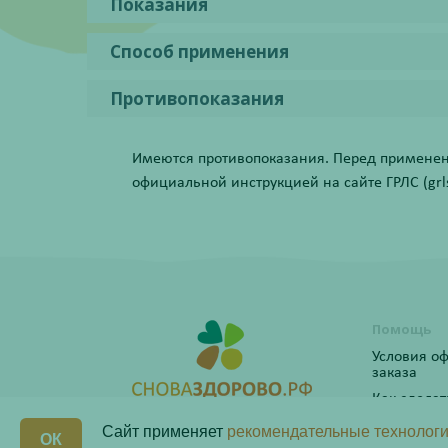
Показания
Способ применения
Противопоказания
Имеются противопоказания. Перед применени
официальной инструкцией на сайте ГРЛС (grls.
Помощь
Условия о
заказа
Как сделат
Программ
Сайт применяет
рекомендательные технологи
ОК