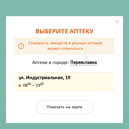
ВЫБЕРИТЕ АПТЕКУ
Стоимость лекарств в разных аптеках
может отличаться
ХАРАКТЕРИСТИКИ
т
Аптеки в городе:
Переяславка
Производитель
Витамин Продукт
Жизненно важный
Нет
ул. Индустриальная, 19
00
00
08
– 19
Показать на карте