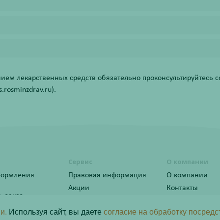
ем лекарственных средств обязательно проконсультируйтесь со
rosminzdrav.ru).
Сервис
О компании
формления
Правовая информация
О компании
Акции
Контакты
ь заказ
Статьи
ы лояльности
и.
Используя сайт, вы даете
согласие на обработку посредс