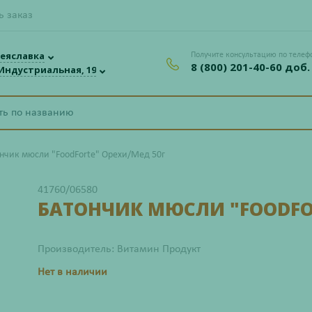
ь заказ
еяславка
Получите консультацию по телеф
8 (800) 201-40-60 доб.
 Индустриальная, 19
нчик мюсли "FoodForte" Орехи/Мед 50г
41760/06580
БАТОНЧИК МЮСЛИ "FOODFOR
Производитель: Витамин Продукт
Нет в наличии