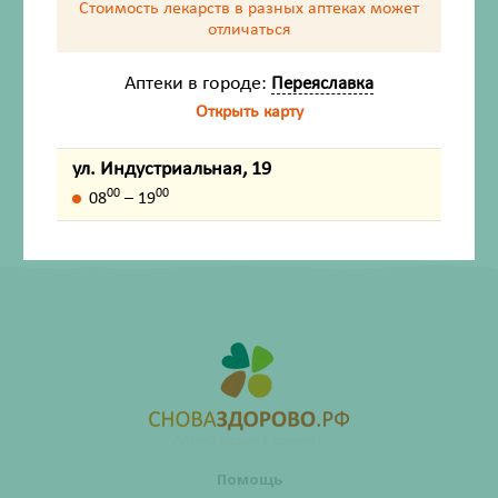
Стоимость лекарств в разных аптеках
может
Описание
отличаться
Аптеки в городе:
Переяславка
Внешний вид товара, упаковки, может отличаться от
изображения на фотографии.
Открыть карту
Имеются противопоказания. Перед применением
ул. Индустриальная, 19
лекарственных средств обязательно проконсультируйтесь
00
00
08
– 19
со специалистом и ознакомьтесь с официальной
инструкцией на сайте ГРЛС (grls.rosminzdrav.ru).
Помощь