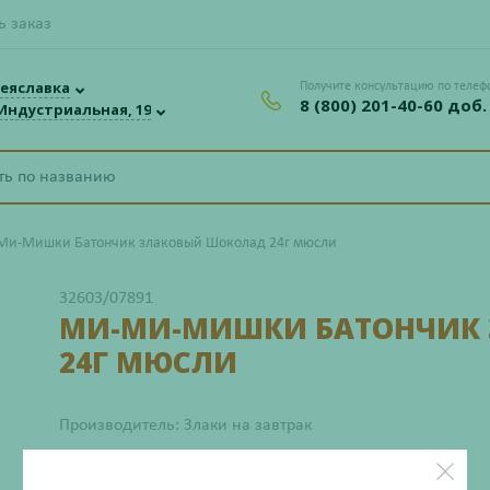
ь заказ
еяславка
Получите консультацию по телеф
8 (800) 201-40-60 доб.
 Индустриальная, 19
Ми-Мишки Батончик злаковый Шоколад 24г мюсли
32603/07891
МИ-МИ-МИШКИ БАТОНЧИК
24Г МЮСЛИ
Производитель: Злаки на завтрак
Нет в наличии