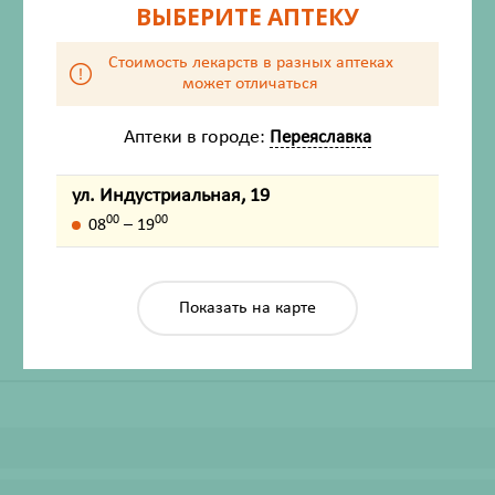
ВЫБЕРИТЕ АПТЕКУ
Стоимость лекарств в разных аптеках
может отличаться
Аптеки в городе:
Переяславка
ул. Индустриальная, 19
ХАРАКТЕРИСТИКИ
00
00
08
– 19
Производитель
Злаки на завтрак
Жизненно важный
Нет
Показать на карте