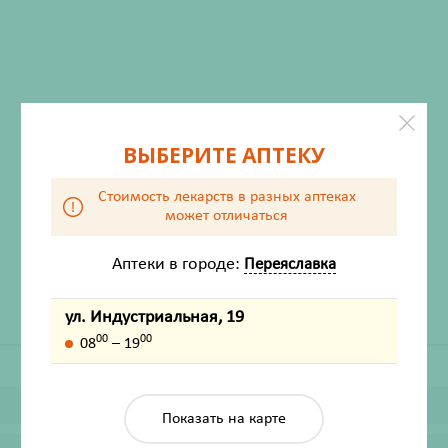
ВЫБЕРИТЕ АПТЕКУ
ХАРАКТЕРИСТИКИ
Стоимость лекарств в разных аптеках
может отличаться
Производитель
Сибирская клетчатка
Жизненно важный
Нет
Аптеки в городе:
Переяславка
ул. Индустриальная, 19
00
00
08
– 19
Показать на карте