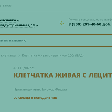
ь заказ
еяславка
Получите консультацию по телеф
8 (800) 201-40-60 доб.
 Индустриальная, 19
 клетчатка
Клетчатка Живая с лецитином 100г (БАД)
43113/06721
КЛЕТЧАТКА ЖИВАЯ С ЛЕЦИТ
Производитель: Биокор Фирма
со склада в понедельник