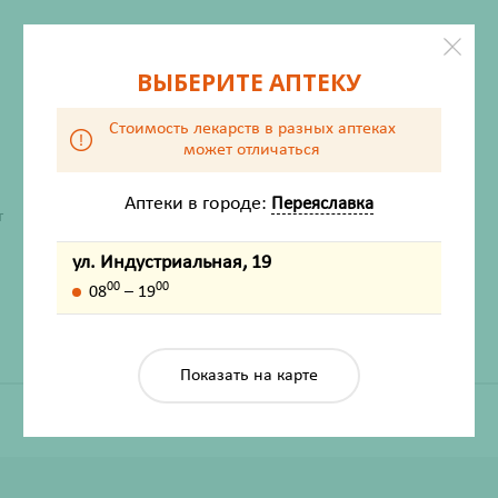
ВЫБЕРИТЕ АПТЕКУ
Стоимость лекарств в разных аптеках
может отличаться
Аптеки в городе:
Переяславка
ХАРАКТЕРИСТИКИ
т
Производитель
Биокор Фирма
ул. Индустриальная, 19
Жизненно важный
Нет
00
00
08
– 19
Показать на карте