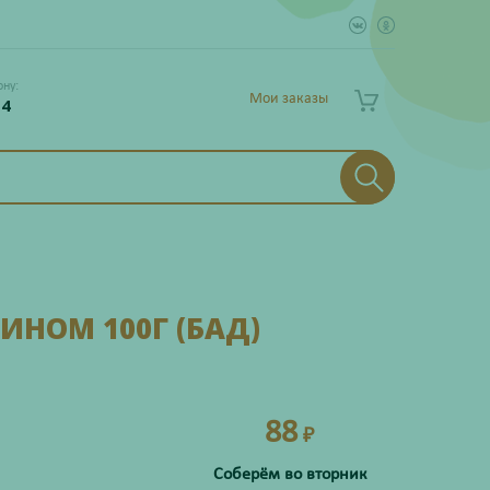
ону:
Мои заказы
 4
ИНОМ 100Г (БАД)
88
₽
Соберём во вторник