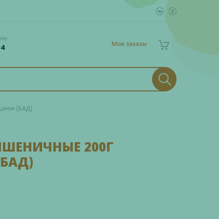
ону:
Мои заказы
 4
цием (БАД)
ПШЕНИЧНЫЕ 200Г
БАД)