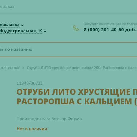
ь заказ
еяславка
Получите консультацию по телеф
8 (800) 201-40-60 доб.
 Индустриальная, 19
 клетчатка
Отруби ЛИТО хрустящие пшеничные 200г Расторопша с каль
11948/06721
ОТРУБИ ЛИТО ХРУСТЯЩИЕ 
РАСТОРОПША С КАЛЬЦИЕМ (
Производитель: Биокор Фирма
Нет в наличии