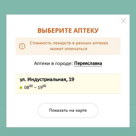
ВЫБЕРИТЕ АПТЕКУ
Стоимость лекарств в разных аптеках
может отличаться
ХАРАКТЕРИСТИКИ
Аптеки в городе:
Переяславка
Производитель
Биокор Фирма
Жизненно важный
Нет
ул. Индустриальная, 19
00
00
08
– 19
Показать на карте