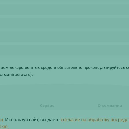
ем лекарственных средств обязательно проконсультируйтесь со
rosminzdrav.ru).
Сервис
О компании
формления
Правовая информация
О компании
и.
Используя сайт, вы даете
согласие на обработку посредс
Акции
Контакты
ь заказ
okie.
Статьи