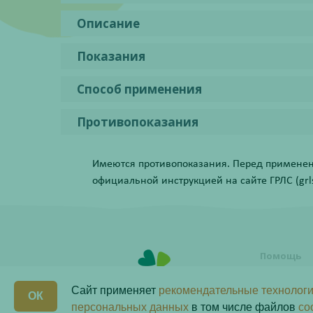
Описание
Показания
Способ применения
Противопоказания
Имеются противопоказания. Перед применени
официальной инструкцией на сайте ГРЛС (grls.
Помощь
Условия о
заказа
Сайт применяет
рекомендательные технологи
ОК
Как сделат
персональных данных
в том числе файлов
co