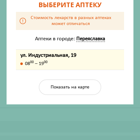
ВЫБЕРИТЕ АПТЕКУ
Стоимость лекарств в разных аптеках
может отличаться
Аптеки в городе:
Переяславка
ул. Индустриальная, 19
ХАРАКТЕРИСТИКИ
00
00
08
– 19
Производитель
Злаки Сибири ООО
Жизненно важный
Нет
Показать на карте