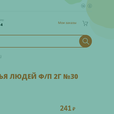
ону:
Мои заказы
 4
)
Я ЛЮДЕЙ Ф/П 2Г №30
241
₽