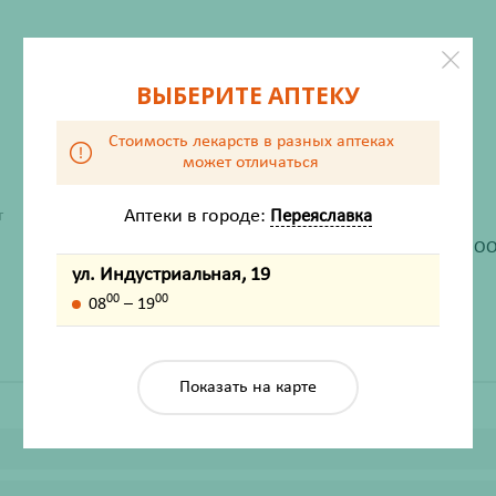
ВЫБЕРИТЕ АПТЕКУ
Стоимость лекарств в разных аптеках
может отличаться
ХАРАКТЕРИСТИКИ
Аптеки в городе:
Переяславка
т
Производитель
Цэрера Торговый Дом ОО
ул. Индустриальная, 19
Жизненно важный
Нет
00
00
08
– 19
Показать на карте