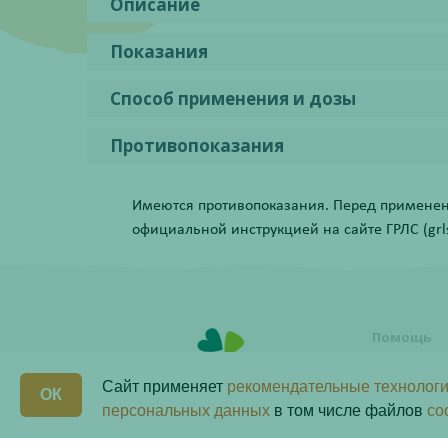
Описание
Показания
Способ применения и дозы
Противопоказания
Имеются противопоказания. Перед применени
официальной инструкцией на сайте ГРЛС (grls.
Помощь
Условия о
заказа
Сайт применяет
рекомендательные технологи
ОК
Как сделат
персональных данных
в том числе файлов
co
Программ