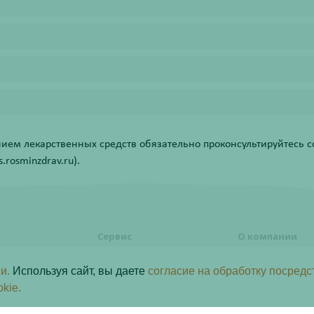
ем лекарственных средств обязательно проконсультируйтесь со
rosminzdrav.ru).
Сервис
О компании
формления
Правовая информация
О компании
и.
Используя сайт, вы даете
согласие на обработку посредс
Акции
Контакты
ь заказ
okie.
Статьи
ы лояльности