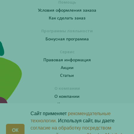
Помощь
Условия оформления заказа
Как сделать заказ
Программы лояльности
Бонусная программа
Сервис
Правовая информация
Акции
Статьи
О компании
О компании
Контакты
Сайт применяет
рекомендательные
технологии.
Используя сайт, вы даете
согласие на обработку посредством
Получите консультацию по телефону:
X
ОК
8 (800) 201-40-60 доб. 4