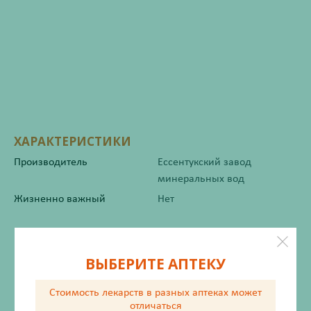
ХАРАКТЕРИСТИКИ
Производитель
Ессентукский завод
минеральных вод
Жизненно важный
Нет
Инструкция по применению
ВЫБЕРИТЕ АПТЕКУ
Стоимость лекарств в разных аптеках
может
Описание
отличаться