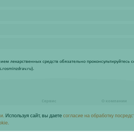
ем лекарственных средств обязательно проконсультируйтесь со
rosminzdrav.ru).
Сервис
О компании
формления
Правовая информация
О компании
и.
Используя сайт, вы даете
согласие на обработку посредс
Акции
Контакты
ь заказ
okie.
Статьи
ы лояльности