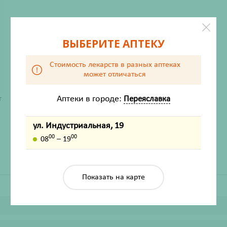
ВЫБЕРИТЕ АПТЕКУ
Стоимость лекарств в разных аптеках
может отличаться
ХАРАКТЕРИСТИКИ
Аптеки в городе:
Переяславка
т
Производитель
Бентус лаборатории
ул. Индустриальная, 19
Жизненно важный
Нет
00
00
08
– 19
Показать на карте