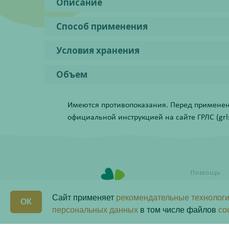
Описание
Способ применения
Условия хранения
Объем
Имеются противопоказания. Перед применени
официальной инструкцией на сайте ГРЛС (grls.
Помощь
Условия о
заказа
Сайт применяет
рекомендательные технологи
ОК
Как сделат
персональных данных
в том числе файлов
co
Программ