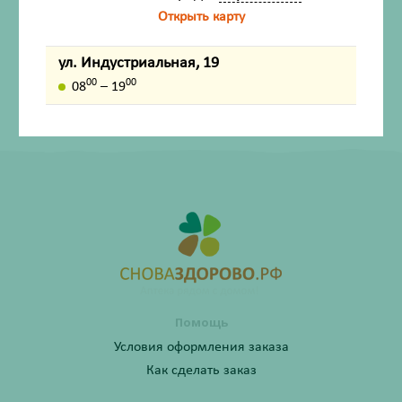
изображения на фотографии.
Открыть карту
Имеются противопоказания. Перед применением
лекарственных средств обязательно проконсультируйтесь
ул. Индустриальная, 19
со специалистом и ознакомьтесь с официальной
00
00
08
– 19
инструкцией на сайте ГРЛС (grls.rosminzdrav.ru).
Помощь
Условия оформления заказа
Как сделать заказ