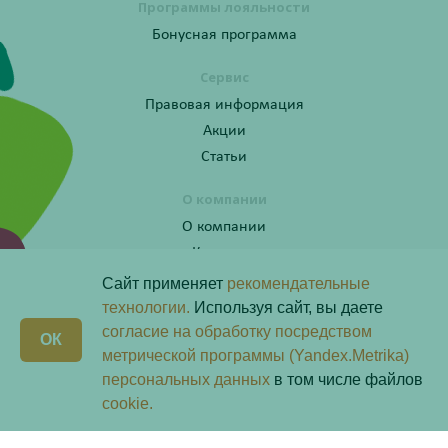
Программы лояльности
Бонусная программа
Сервис
Правовая информация
Акции
Статьи
О компании
О компании
Контакты
Сайт применяет
рекомендательные
технологии.
Используя сайт, вы даете
согласие на обработку посредством
Получите консультацию по телефону:
X
ОК
8 (800) 201-40-60 доб. 4
метрической программы (Yandex.Metrika)
персональных данных
в том числе файлов
Скачай наше
приложение
cookie.
Любая информация на сайте носит справочный характер и не является публичной офертой