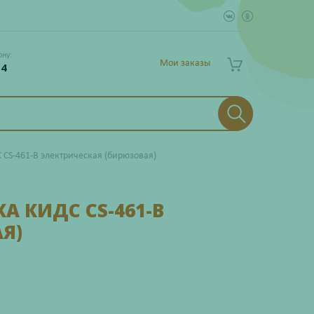
ону:
Мои заказы
 4
CS-461-B электрическая (бирюзовая)
А КИДС CS-461-B
Я)