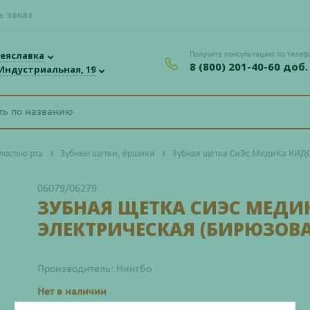
ь заказ
еяславка
Получите консультацию по телеф
8 (800) 201-40-60 доб.
 Индустриальная, 19
лостью рта
Зубные щетки, ёршики
Зубная щетка СиЭс МедиКа КИДС 
06079/06279
ЗУБНАЯ ЩЕТКА СИЭС МЕДИК
ЭЛЕКТРИЧЕСКАЯ (БИРЮЗОВА
Производитель: Нингбо
Нет в наличии