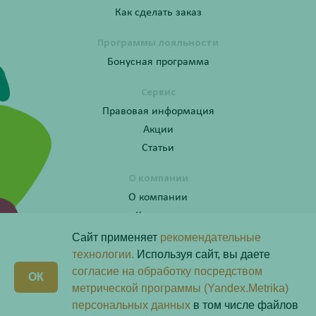
Как сделать заказ
Программы лояльности
Бонусная программа
Сервис
Правовая информация
Акции
Статьи
О компании
О компании
Контакты
Сайт применяет
рекомендательные
технологии.
Используя сайт, вы даете
согласие на обработку посредством
Получите консультацию по телефону:
X
ОК
8 (800) 201-40-60 доб. 4
метрической программы (Yandex.Metrika)
персональных данных
в том числе файлов
Скачай наше