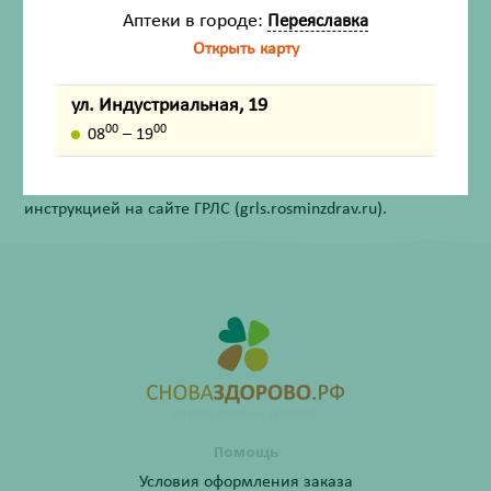
Аптеки в городе:
Переяславка
Открыть карту
Внешний вид товара, упаковки, может отличаться от
изображения на фотографии.
ул. Индустриальная, 19
Имеются противопоказания. Перед применением
00
00
08
– 19
лекарственных средств обязательно проконсультируйтесь
со специалистом и ознакомьтесь с официальной
инструкцией на сайте ГРЛС (grls.rosminzdrav.ru).
Помощь
Условия оформления заказа