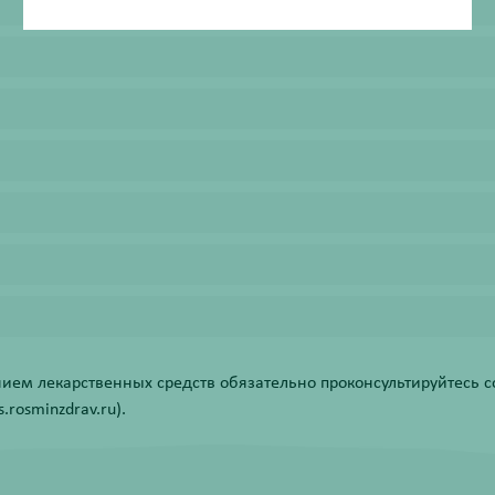
ем лекарственных средств обязательно проконсультируйтесь со
rosminzdrav.ru).