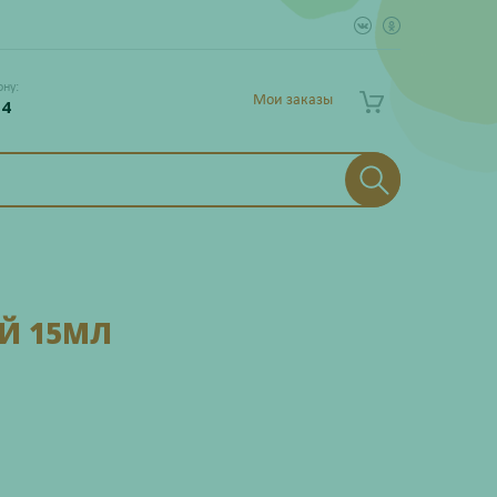
ону:
Мои заказы
 4
Й 15МЛ