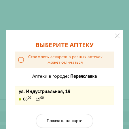
ВЫБЕРИТЕ АПТЕКУ
ХАРАКТЕРИСТИКИ
Стоимость лекарств в разных аптеках
может отличаться
Производитель
Иммунохелп
Жизненно важный
Нет
Аптеки в городе:
Переяславка
ул. Индустриальная, 19
00
00
08
– 19
Показать на карте