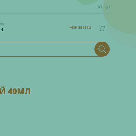
ону:
Мои заказы
 4
Й 40МЛ