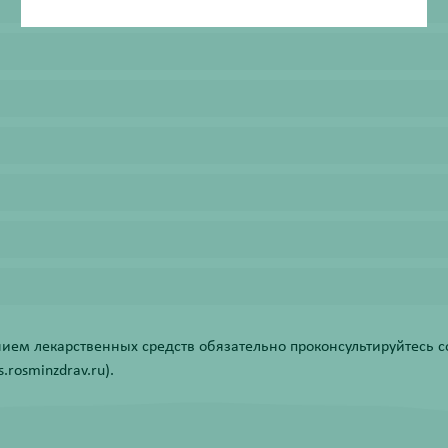
ем лекарственных средств обязательно проконсультируйтесь со
rosminzdrav.ru).