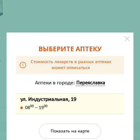
ВЫБЕРИТЕ АПТЕКУ
ХАРАКТЕРИСТИКИ
т
Стоимость лекарств в разных аптеках
может отличаться
Производитель
Адванс
Жизненно важный
Нет
Аптеки в городе:
Переяславка
ул. Индустриальная, 19
00
00
08
– 19
Показать на карте