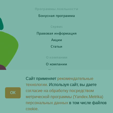
Программы лояльности
Бонусная программа
Сервис
Правовая информация
Акции
Статьи
О компании
О компании
Контакты
Сайт применяет
рекомендательные
технологии.
Используя сайт, вы даете
согласие на обработку посредством
Получите консультацию по телефону:
X
ОК
8 (800) 201-40-60 доб. 4
метрической программы (Yandex.Metrika)
персональных данных
в том числе файлов
Скачай наше
приложение
cookie.