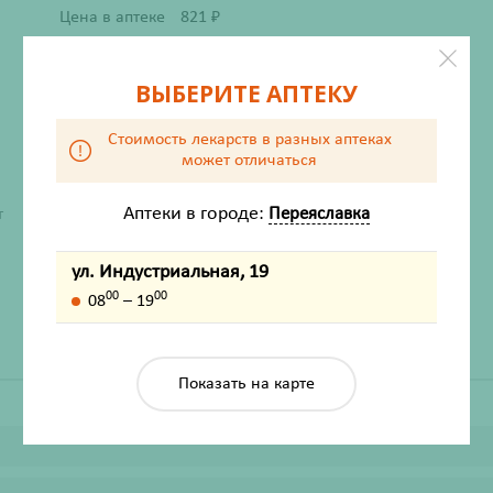
Цена в аптеке
821
₽
ВЫБЕРИТЕ АПТЕКУ
Стоимость лекарств в разных аптеках
может отличаться
ХАРАКТЕРИСТИКИ
Аптеки в городе:
Переяславка
т
Производитель
Арнест
ул. Индустриальная, 19
Жизненно важный
Нет
00
00
08
– 19
Показать на карте