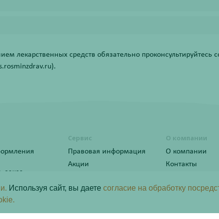
ем лекарственных средств обязательно проконсультируйтесь со
rosminzdrav.ru).
Сервис
О компании
формления
Правовая информация
О компании
Акции
Контакты
ь заказ
Статьи
ы лояльности
и.
Используя сайт, вы даете
согласие на обработку посредс
okie.
программа
рактер и не является публичной офертой определяемой положениями пункта 2 статьи 