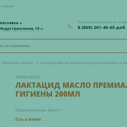
ь заказ
еяславка
Получите консультацию по телеф
8 (800) 201-40-60 доб.
 Индустриальная, 19
Интимная гигиена
Лактацид Масло премиальное для интимной гиги
38008/06583
ЛАКТАЦИД МАСЛО ПРЕМИА
ГИГИЕНЫ 200МЛ
Производитель: Арнест
Есть в аптеке