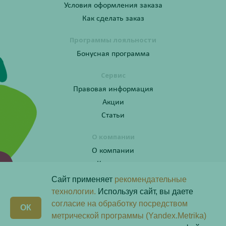
Условия оформления заказа
Как сделать заказ
Программы лояльности
Бонусная программа
Сервис
Правовая информация
Акции
Статьи
О компании
О компании
Контакты
Сайт применяет
рекомендательные
технологии.
Используя сайт, вы даете
согласие на обработку посредством
Получите консультацию по телефону:
X
ОК
8 (800) 201-40-60 доб. 4
метрической программы (Yandex.Metrika)