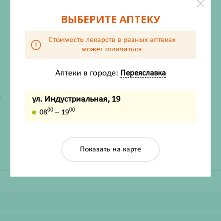
Нет в наличии
ВЫБЕРИТЕ АПТЕКУ
Стоимость лекарств в разных аптеках
может отличаться
Аптеки в городе:
Переяславка
ХАРАКТЕРИСТИКИ
т
ул. Индустриальная, 19
Производитель
Проктер энд Гэмбл
00
00
08
– 19
Жизненно важный
Нет
Показать на карте