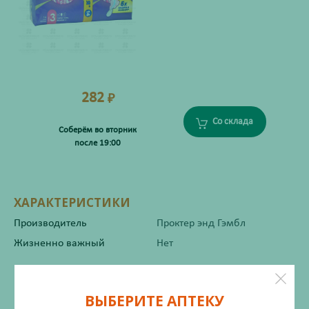
282
₽
Со склада
Соберём во вторник
после 19:00
ХАРАКТЕРИСТИКИ
Производитель
Проктер энд Гэмбл
Жизненно важный
Нет
Инструкция по применению
ВЫБЕРИТЕ АПТЕКУ