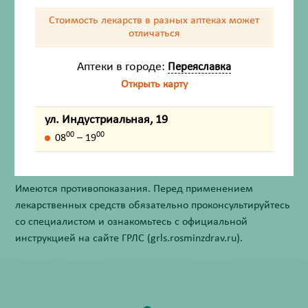
Стоимость лекарств в разных аптеках
может
отличаться
Описание
Аптеки в городе:
Переяславка
Назначение
Открыть карту
Противопоказания
ул. Индустриальная, 19
00
00
08
– 19
Внешний вид товара, упаковки, может отличаться от
изображения на фотографии.
Имеются противопоказания. Перед применением
лекарственных средств обязательно проконсультируйтесь
со специалистом и ознакомьтесь с официальной
инструкцией на сайте ГРЛС (grls.rosminzdrav.ru).