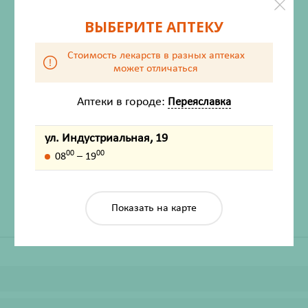
ВЫБЕРИТЕ АПТЕКУ
Стоимость лекарств в разных аптеках
может отличаться
Аптеки в городе:
Переяславка
ХАРАКТЕРИСТИКИ
ул. Индустриальная, 19
Производитель
Аспера ПК ООО
00
00
08
– 19
Жизненно важный
Нет
Показать на карте