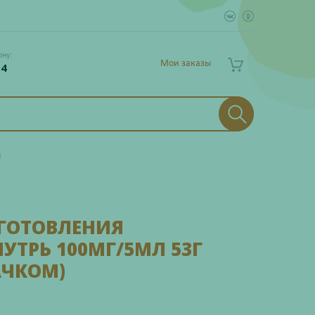
ону:
Мои заказы
 4
и
ГОТОВЛЕНИЯ
УТРЬ 100МГ/5МЛ 53Г
АЧКОМ)