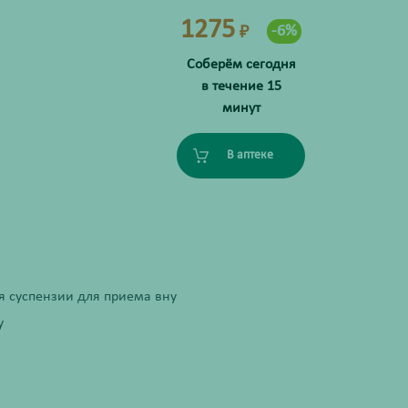
1275
-6%
₽
Соберём сегодня
в течение 15
минут
В аптеке
я суспензии для приема вну
у